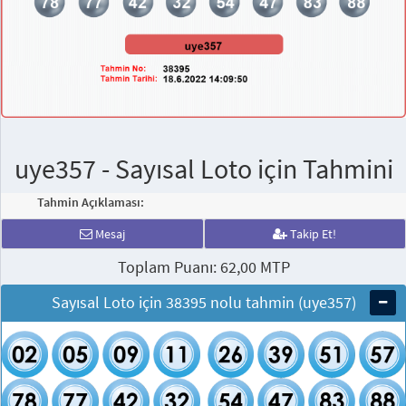
uye357 - Sayısal Loto için Tahmini
Tahmin Açıklaması:
Mesaj
Takip Et!
Toplam Puanı: 62,00 MTP
Sayısal Loto için 38395 nolu tahmin (uye357)